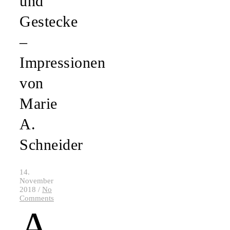
und
Gestecke
–
Impressionen
von
Marie
A.
Schneider
14.
November
2018
/
No
Comments
A