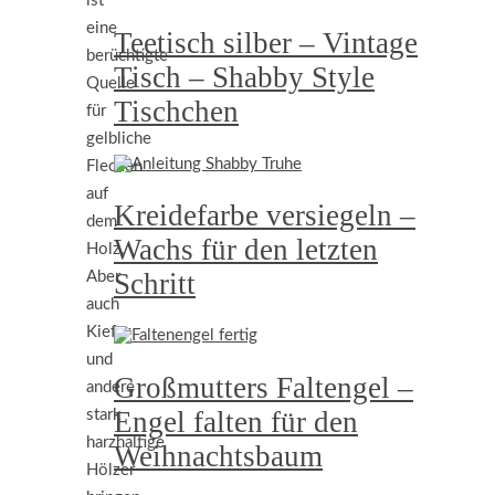
ist
eine
Teetisch silber – Vintage
berüchtigte
Tisch – Shabby Style
Quelle
Tischchen
für
gelbliche
Flecken
auf
Kreidefarbe versiegeln –
dem
Wachs für den letzten
Holz.
Schritt
Aber
auch
Kiefer
und
Großmutters Faltengel –
andere
Engel falten für den
stark
harzhaltige
Weihnachtsbaum
Hölzer