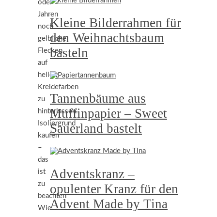
oder
Jahren
Kleine Bilderrahmen für
noch
den Weihnachtsbaum
gelbliche
basteln
Flecken
auf
hellen
Kreidefarben
Tannenbäume aus
zu
Muffinpapier – Sweet
hinterlassen.
Isoliergrund
Sauerland bastelt
kaufen
–
das
Adventskranz –
ist
zu
opulenter Kranz für den
beachten
Advent Made by Tina
Wie