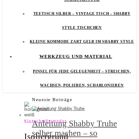
TEETISCH SILBER – VINTAGE TISCH – SHABBY
STYLE TISCHCHEN
KLEINE KOMMODE ZART GELB IM SHABBY STYLE
WERKZEUG UND MATERIAL
PINSEL FÜR JEDE GELEGENHEIT – STREICHEN,
WACHSEN, POLIEREN, SCHABLONIEREN
Neueste Beiträge
Anleitung Shabby Truhe
Klugscheißermodus
selber machen – so
Isoliergrund