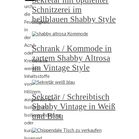
Sekretär mit opulenter
urch
Schnitzerei im
die
hellblauen Shabby Style
Feuchtigkeit
in
der
Acryl-
Schrank / Kommode in
oder
zartem Shabby Altrosa
Kreidefarbe
im Vintage Style
werden
Inhaltsstoffe
von
Hölzern
Sekretär / Schreibtisch
ausgewaschen.
Shabby Vintage in Weiß
Isoliergrund,
und Blau
Isoliergrundierung
oder
kurz
Isogrund