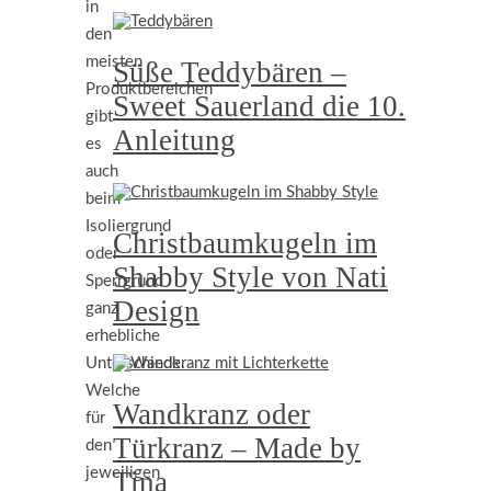
in
den
meisten
Süße Teddybären –
Produktbereichen
Sweet Sauerland die 10.
gibt
Anleitung
es
auch
beim
Isoliergrund
Christbaumkugeln im
oder
Shabby Style von Nati
Sperrgrund
Design
ganz
erhebliche
Unterschiede.
Welche
Wandkranz oder
für
Türkranz – Made by
den
jeweiligen
Tina