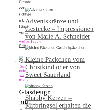
Einsatz
der
richtige
Adventskränze und
ist,
hängt
Gestecke – Impressionen
von…
von Marie A. Schneider
weiterlesen
Britta
Kleine Päckchen vom
Christkind oder von
So
geht
Sweet Sauerland
es
nicht
Glasdesign
Shabby Kerzen –
mit
Mitbringsel erhalten die