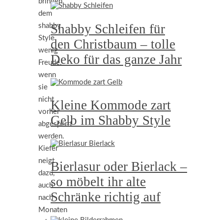
bringen
dem
Shabby Schleifen für
shabby
Style
den Christbaum – tolle
wenig
Deko für das ganze Jahr
Freude,
wenn
sie
nicht
Kleine Kommode zart
vorher
Gelb im Shabby Style
abgesperrt
werden.
Kiefer
neigt
Bierlasur oder Bierlack –
dazu,
so möbelt ihr alte
auch
Schränke richtig auf
nach
Monaten