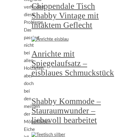
Chippendale Tisch
verhindert
Shabby Vintage mit
diese
Probleme.
intaktem Geflecht
Das
passiert
nicht
Anrichte mit
bei
allen
Spiegelaufsatz –
Holzarten,
eisblaues Schmuckstück
aber
doch
bei
den
Shabby Kommode –
meisten
Stauraumwunder –
der
liebevoll bearbeitet
Möbelhölzer.
Eiche