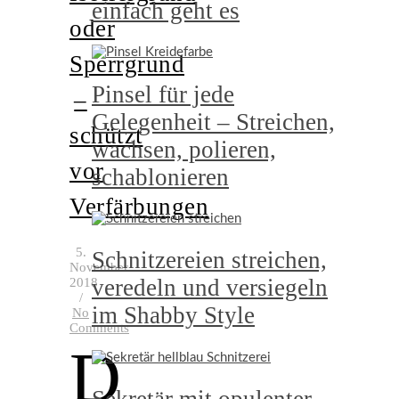
einfach geht es
oder
Sperrgrund
Pinsel für jede
–
Gelegenheit – Streichen,
schützt
wachsen, polieren,
vor
schablonieren
Verfärbungen
5.
Schnitzereien streichen,
November
veredeln und versiegeln
2018
/
im Shabby Style
No
Comments
D