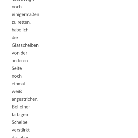
noch
einigermaßen
zu retten,
habe ich
die
Glasscheiben
von der
anderen
Seite
noch
einmal
weiß
angestrichen.
Bei einer
farbigen
Scheibe
verstärkt
das aber