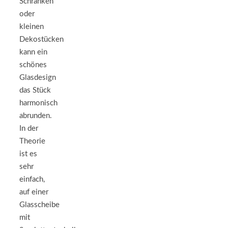
Schränken
oder
kleinen
Dekostücken
kann ein
schönes
Glasdesign
das Stück
harmonisch
abrunden.
In der
Theorie
ist es
sehr
einfach,
auf einer
Glasscheibe
mit