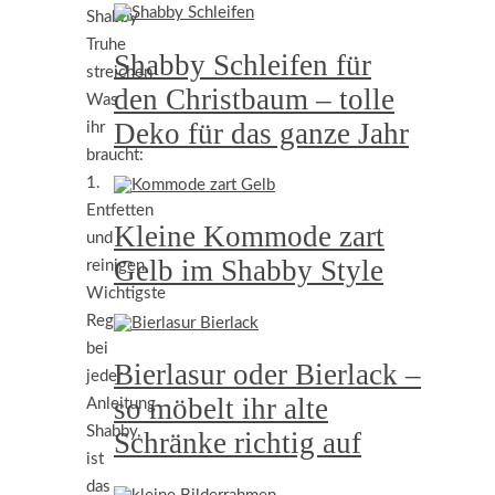
Shabby
Truhe
Shabby Schleifen für
streichen
den Christbaum – tolle
Was
Deko für das ganze Jahr
ihr
braucht:
1.
Entfetten
Kleine Kommode zart
und
Gelb im Shabby Style
reinigen
Wichtigste
Regel
bei
Bierlasur oder Bierlack –
jeder
so möbelt ihr alte
Anleitung
Shabby,
Schränke richtig auf
ist
das