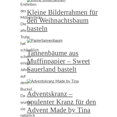
Entfetten
Kleine Bilderrahmen für
des
Möbelstücks.
den Weihnachtsbaum
Die
basteln
alte
Truhe
hat
schließlich
Tannenbäume aus
schon
Muffinpapier – Sweet
einige
Sauerland bastelt
Jahre
auf
dem
Buckel.
Adventskranz –
Da
opulenter Kranz für den
wurde
Advent Made by Tina
sie
natürlich