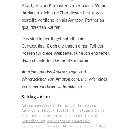
Anzeigen von Produkten von Amazon. Wenn
ihr darauf klickt und über diesen Link etwas
bestellt, verdiene ich als Amazon-Partner an
qualifizierten Käufen.
Das sind in der Regel natürlich nur
Centbeträge. Doch die tragen einen Teil der
Kosten für diese Webseite. Für euch entstehen
dadurch natürlich keine Mehrkosten.
Amazon und das Amazon-Logo sind
Warenzeichen von Amazon.com, Inc. oder eines
seiner verbundenen Unternehmen
Schlagwörter
Adventsgesteck
Anleitung
Anleitungen
Anleitung Shabby
Basteln
Christbaum
Deko
Eichenholz
Engelsflügel
Geschenk
Gold
Grundierung
Isoliergrund
Kommode
Kreidefarbe
Lasurgel
Modelliermasse
Motiv