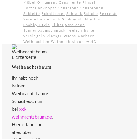
Möbel
Ornament
Ornamente
Pinsel
Porzellanknöpfe
Schablone
Schablonen
Schleife
Schnitzerei
Schrank
Schuhe
Sekretär
Serviettentechnik
Shabby
Shabby Chic
Shabby Style
Silber
Streichen
Tannenbaumschmuck
Teelichthalter
versiegeln
Vintage
Wachs
wachsen
Weihnachten
Weihnachtsbaum
weiß
Weihnachtsbaum
Ihr habt noch
keinen
Weihnachtsbaum?
Schaut euch um
bei
xxl-
weihnachtsbaum.de
.
Hier erfahrt ihr
alles über