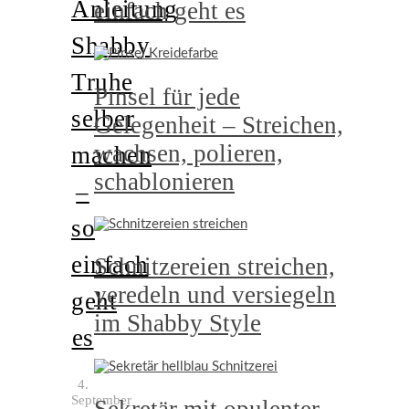
Anleitung
einfach geht es
Shabby
Truhe
Pinsel für jede
selber
Gelegenheit – Streichen,
wachsen, polieren,
machen
schablonieren
–
so
einfach
Schnitzereien streichen,
veredeln und versiegeln
geht
im Shabby Style
es
4.
September