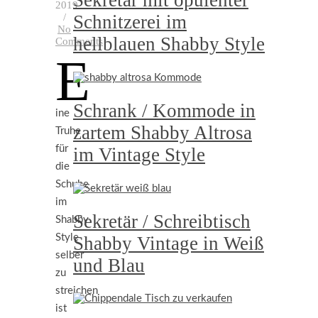
Sekretär mit opulenter
2019
/
Schnitzerei im
No
hellblauen Shabby Style
Comments
E
Schrank / Kommode in
ine
zartem Shabby Altrosa
Truhe
für
im Vintage Style
die
Schuhe
im
Sekretär / Schreibtisch
Shabby
Style
Shabby Vintage in Weiß
selber
und Blau
zu
streichen
ist