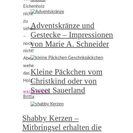
Eichenholz
nicht
zu
Adventskränze und
sehen
Gestecke – Impressionen
–
von Marie A. Schneider
noch
nicht!
Aber
wehe
Kleine Päckchen vom
das
Christkind oder von
Holz…
Sweet Sauerland
weiterlesen
Britta
Shabby Kerzen –
Mitbringsel erhalten die