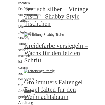
rechten
Teetisch silber – Vintage
Daumen
Tisch – Shabby Style
vorgenommen
hatte.
Tischchen
Die
„Anleitung
Shabby
Kreidefarbe versiegeln –
Truhe
selber
Wachs für den letzten
machen“
Schritt
ist
darum
auch
besonders
Großmutters Faltengel –
für
Engel falten für den
Anfänger
Weihnachtsbaum
geeignet.
Anleitung