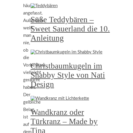
häufig
angefasst.
Süße Teddybären –
Außerdem
Sweet Sauerland die 10.
weiß
man
Anleitung
nie,
ob
die
Christbaumkugeln im
Vorbesitzer
vielleicht
Shabby Style von Nati
geraucht
Design
haben.
Der
gelbliche
Belag
Wandkranz oder
ist
Türkranz – Made by
auf
Tina
dem