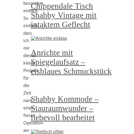
besonders
Chippendale Tisch
einfach.
Shabby Vintage mit
So
intaktem Geflecht
einfach,
dass
ich
mir
Anrichte mit
dieses
Spiegelaufsatz –
kleine
eisblaues Schmuckstück
Projekt
für
die
Zeit
Shabby Kommode –
nach
Stauraumwunder –
einer
liebevoll bearbeitet
fiesen
Operation
am