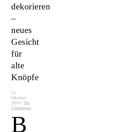
dekorieren
–
neues
Gesicht
für
alte
Knöpfe
21.
Oktober
2018
/
No
Comments
B